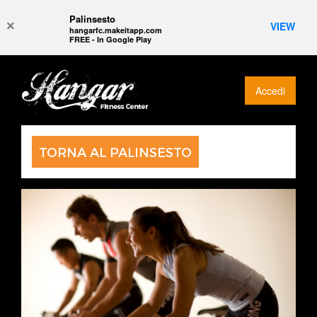
Palinsesto
×
VIEW
hangarfc.makeitapp.com
FREE - In Google Play
Accedi
TORNA AL PALINSESTO