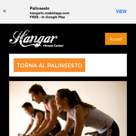
Palinsesto
×
VIEW
hangarfc.makeitapp.com
FREE - In Google Play
Accedi
TORNA AL PALINSESTO