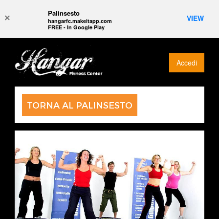
Palinsesto
×
VIEW
hangarfc.makeitapp.com
FREE - In Google Play
Accedi
TORNA AL PALINSESTO