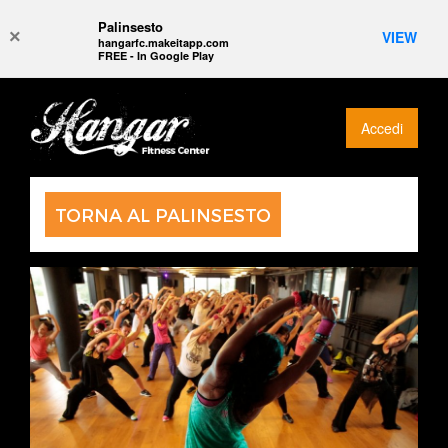
Palinsesto
×
VIEW
hangarfc.makeitapp.com
FREE - In Google Play
Accedi
TORNA AL PALINSESTO