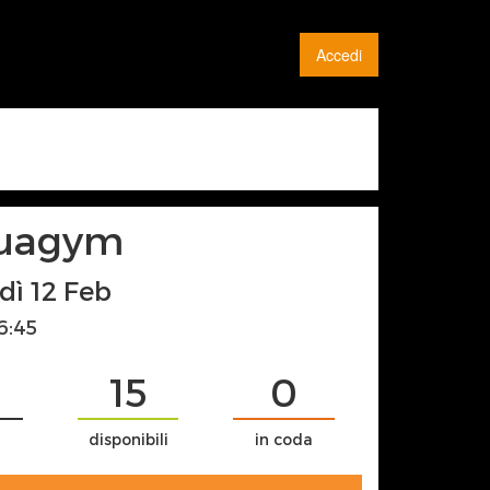
Accedi
quagym
edì 12 Feb
6:45
15
0
disponibili
in coda