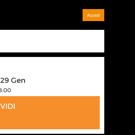
Accedi
G
ì 29 Gen
18:00
VIDI