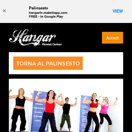
Palinsesto
×
VIEW
hangarfc.makeitapp.com
FREE - In Google Play
Accedi
TORNA AL PALINSESTO