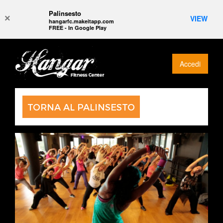
Palinsesto
×
VIEW
hangarfc.makeitapp.com
FREE - In Google Play
Accedi
TORNA AL PALINSESTO