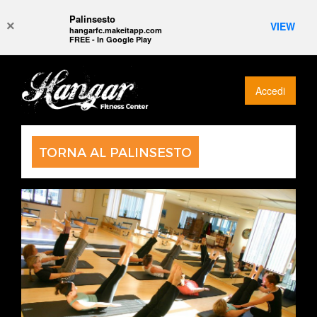
Palinsesto
×
VIEW
hangarfc.makeitapp.com
FREE - In Google Play
Accedi
TORNA AL PALINSESTO