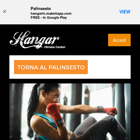
Palinsesto
×
VIEW
hangarfc.makeitapp.com
FREE - In Google Play
Accedi
TORNA AL PALINSESTO